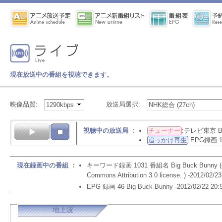
現在放送中の番組を視聴できます。
映像品質:
放送局選択:
視聴中の放送局 ：
チューナー
:テレビ東京 Big B
追っかけ再生
:EPG録画 10
現在録画中の番組 ：
キーワード録画 1031 番組名 Big Buck Bunny (c) copyr
Commons Attribution 3.0 license. ) -2012/02/2
EPG 録画 46 Big Buck Bunny -2012/02/22 20:
地上波