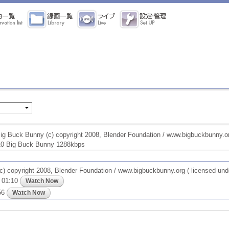
uck Bunny (c) copyright 2008, Blender Foundation / www.bigbuckbunny.o
 Big Buck Bunny 1288kbps
ight 2008, Blender Foundation / www.bigbuckbunny.org ( licensed under
3 01:10
56